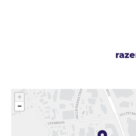
raze
+
−