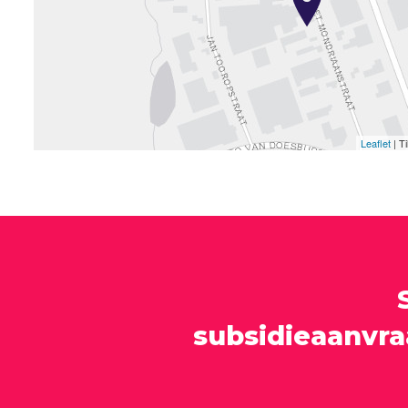
Leaflet
| T
subsidieaanvr