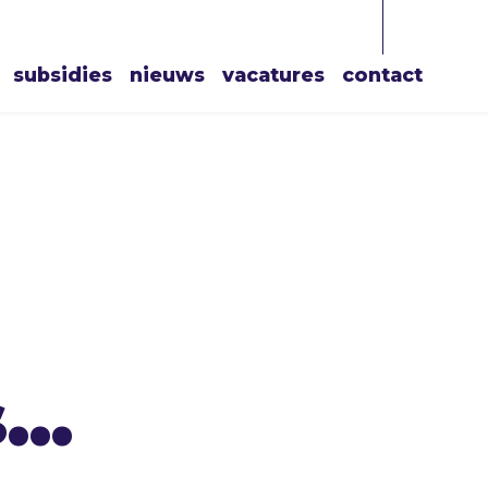
subsidies
nieuws
vacatures
contact
..