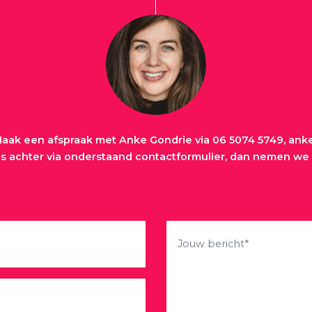
aak een afspraak met Anke Gondrie via
06 5074 5749
,
anke
ns achter via onderstaand contactformulier, dan nemen we 
Gelieve dit veld leeg te laten.
Gelieve dit veld leeg te laten.