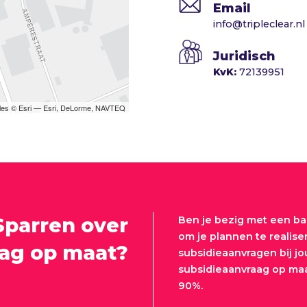
Email
info@tripleclear.nl
Juridisch
KvK:
72139951
iles © Esri — Esri, DeLorme, NAVTEQ
Sparren over
Ben je bezig met een ba
om je plannen te realis
aag op maat?
subsidieaanvragen bij jo
subsidieaanvraag op maa
90%.